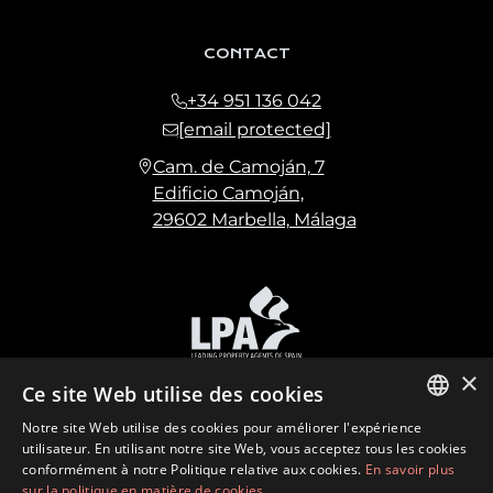
CONTACT
+34 951 136 042
[email protected]
Cam. de Camoján, 7
Edificio Camoján,
29602 Marbella, Málaga
×
Ce site Web utilise des cookies
Notre site Web utilise des cookies pour améliorer l'expérience
ENGLISH
utilisateur. En utilisant notre site Web, vous acceptez tous les cookies
conformément à notre Politique relative aux cookies.
En savoir plus
SPANISH
sur la politique en matière de cookies