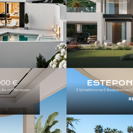
000 €
ESTEPON
2,84 m² Terrassen
3 Schlafzimmer
3 Badezimmer
2
R