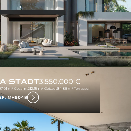
A STADT
3.550.000 €
97,01 m² Gesamt
212,15 m² Gebaut
84,86 m² Terrassen
EF. MH9048