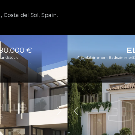
 Costa del Sol, Spain.
490.000 €
E
rundstück
4 Schlafzimmer
4 Badezimmer
5
Zurück
Weiter