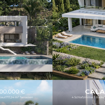
Zurück
Weiter
900.000 €
CALA
baut
717,24 m² Terrassen
4 Schlafzimmer
3 Bade