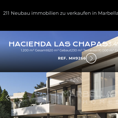
211 Neubau immobilien zu verkaufen in Marbella,
HACIENDA LAS CHAPAS
3.
1.200 m² Gesamt
620 m² Gebaut
230 m² Terrassen
10.000 m² G
REF. MH9266
rück