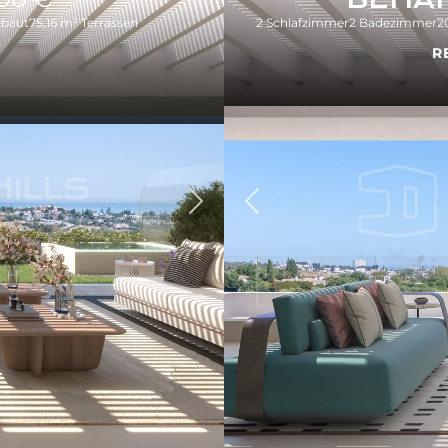
ebaut
75,16 m² Terrassen
2 Schlafzimmer
2 Badezimmer
2
R
Zurück
Weiter