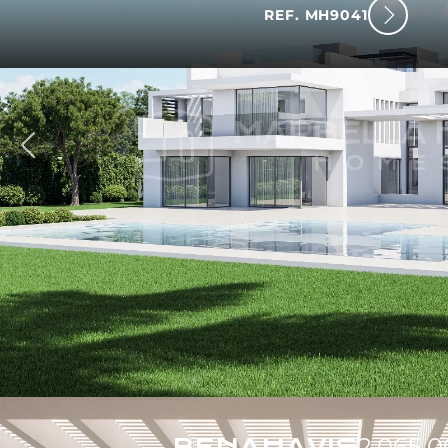
REF. MH9041
rück
BENAHAVIS
2.065.