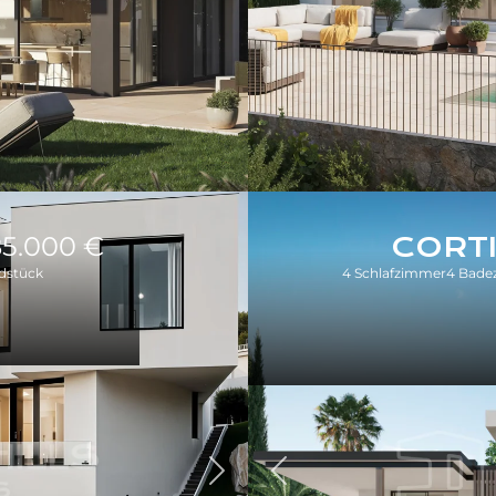
85.000 €
CORT
dstück
4 Schlafzimmer
4 Bade
Zurück
Weiter