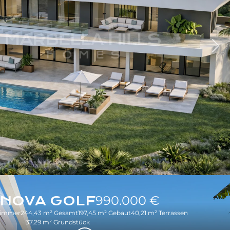
Wei
NOVA GOLF
990.000 €
zimmer
244,43 m² Gesamt
197,45 m² Gebaut
40,21 m² Terrassen
37,29 m² Grundstück