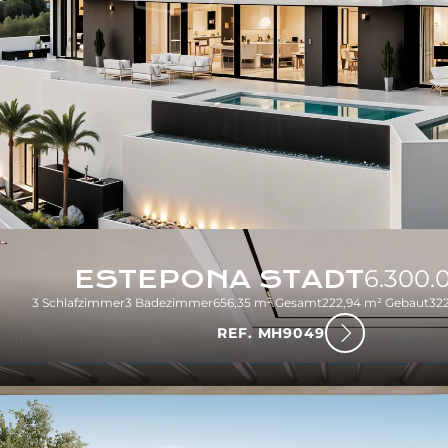
ESTEPONA STADT
6.300.
3 Schlafzimmer
3 Badezimmer
656,35 m² Gesamt
222,94 m² Gebaut
32
REF. MH9049