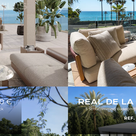
Zurück
Weiter
0 €
REAL DE LA
ck
5 Schlafzimmer
5 Badezimm
REF