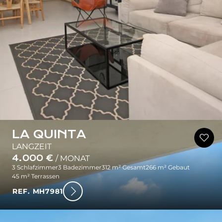
LA QUINTA
LANGZEIT
4.000 €
/ MONAT
3 Schlafzimmer
3 Badezimmer
312 m² Gesamt
266 m² Gebaut
45 m² Terrassen
REF. MH7981