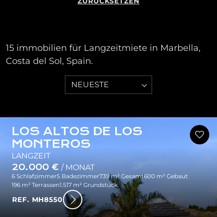
ZURÜCKSETZEN
15 immobilien für Langzeitmiete in Marbella,
Costa del Sol, Spain.
NEUESTE
LOS ALTOS DE LOS
MONTEROS
LANGZEIT
20.000 €
/ MONAT
6 Schlafzimmer
5 Badezimmer
739 m² Gesamt
600 m² Gebaut
196 m² Terrassen
1.517 m² Grundstück
REF. MH8550