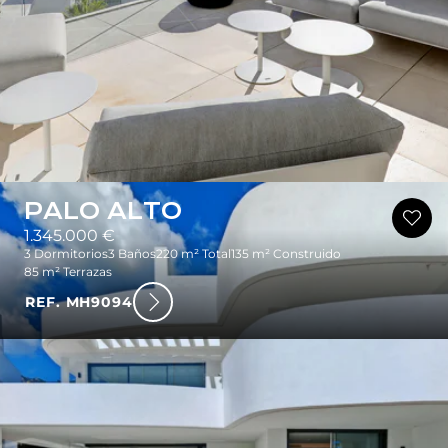
PALO ALTO
1.345.000 €
3 Dormitorios
3 Baños
220 m² Total
135 m² Construido
85 m² Terrazas
REF. MH9094