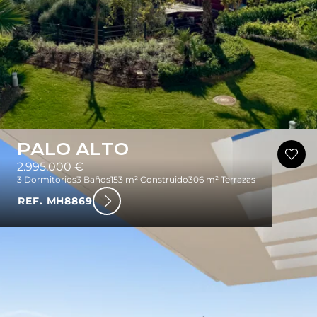
PALO ALTO
2.995.000 €
3 Dormitorios
3 Baños
153 m² Construido
306 m² Terrazas
REF. MH8869