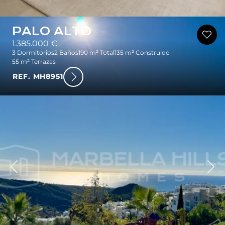
PALO ALTO
1.385.000 €
3 Dormitorios
2 Baños
190 m² Total
135 m² Construido
55 m² Terrazas
REF. MH8951
rior
Sig