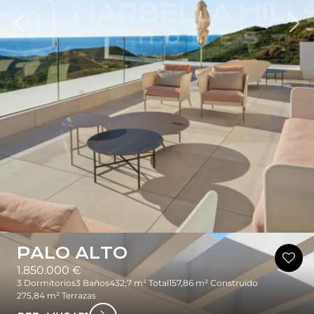
rior
Sig
PALO ALTO
1.850.000 €
3 Dormitorios
3 Baños
432,7 m² Total
157,86 m² Construido
275,84 m² Terrazas