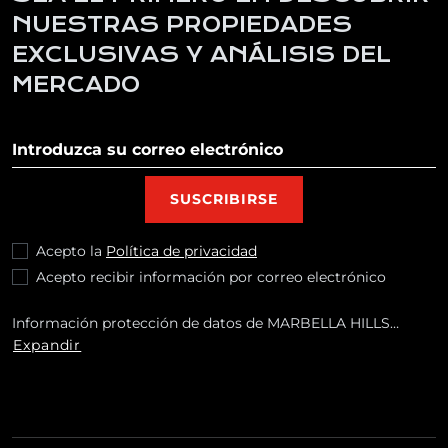
NUESTRAS PROPIEDADES
EXCLUSIVAS Y ANÁLISIS DEL
MERCADO
Suscribirse a nuestro boletín
SUSCRIBIRSE
Acepto la
Política de privacidad
Acepto recibir información por correo electrónico
Información protección de datos de MARBELLA HILLS
HOMES REALTY, S.L.Finalidades: Responder a sus solicitudes
Expandir
y remitirle información comercial de nuestros productos y
servicios, incluso por correo electrónico.Legitimación:
Consentimiento del interesado.Destinatarios: No están
previstas cesiones de datos.Derechos: Puede retirar su