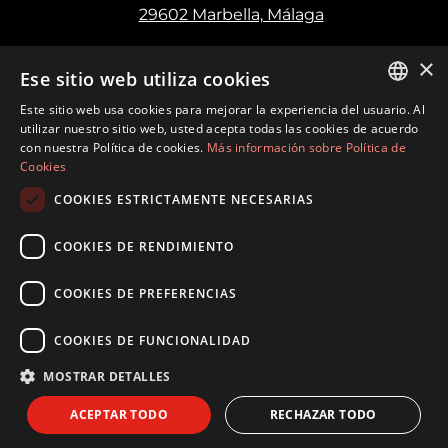
29602 Marbella, Málaga
×
Ese sitio web utiliza cookies
Este sitio web usa cookies para mejorar la experiencia del usuario. Al
ENGLISH
utilizar nuestro sitio web, usted acepta todas las cookies de acuerdo
con nuestra Política de cookies.
Más información sobre Política de
SPANISH
Cookies
FRENCH
COOKIES ESTRICTAMENTE NECESARIAS
GERMAN
COOKIES DE RENDIMIENTO
©
2026
Marbella Hills Homes Realty S.L. CIF:
COOKIES DE PREFERENCIAS
B21972419 · Construido por
Inmoba
Términos de uso
Política de privacidad
COOKIES DE FUNCIONALIDAD
Política de cookies
MOSTRAR DETALLES
ACEPTAR TODO
RECHAZAR TODO