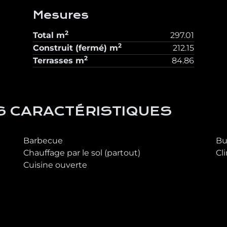
Mesures
2
Total
m
297.01
2
Construit (fermé)
m
212.15
2
Terrasses
m
84.86
S CARACTÉRISTIQUES
Barbecue
Bu
Chauffage par le sol (partout)
Cl
Cuisine ouverte