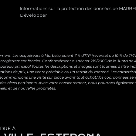
Informations sur la protection des données de MARBEL
Répondre à vos demandes et vous envoyer des informa
Développer
services, y compris par e-mail.Base légale : Consentem
Aucun transfert de données n’est prévu.Droits : Vous 
moment, ainsi qu’accéder, rectifier, supprimer vos donn
suivante :
[email protected]
ment: Les acquéreurs à Marbella paient 7 % d’ITP (revente) ou 10 % de TVA +
 d’enregistrement foncier. Conformément au décret 218/2005 de la Junta de A
 bureau principal.Toutes les descriptions et images sont fournies à titre in
cations de prix, une vente préalable ou un retrait du marché. Les caractéris
 recommandons une visite sur place avant tout achat.Vos coordonnées sero
des biens pertinents. Avec votre consentement, nous pourrons également
lla et de nouvelles propriétés.
NDRE À