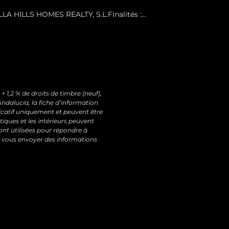
LA HILLS HOMES REALTY, S.L.Finalités :
tions commerciales sur nos produits et
ent de la personne concernée.Destinataires :
pouvez retirer votre consentement à tout
ées et exercer vos autres droits à l’adresse
 1,2 % de droits de timbre (neuf),
ndalucía, la fiche d’information
dicatif uniquement et peuvent être
tiques et les intérieurs peuvent
nt utilisées pour répondre à
 vous envoyer des informations