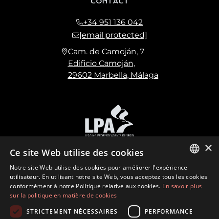
CONTACT
+34 951 136 042
[email protected]
Cam. de Camoján, 7
Edificio Camoján,
29602 Marbella, Málaga
×
Ce site Web utilise des cookies
Notre site Web utilise des cookies pour améliorer l'expérience
ENGLISH
utilisateur. En utilisant notre site Web, vous acceptez tous les cookies
conformément à notre Politique relative aux cookies.
En savoir plus
SPANISH
sur la politique en matière de cookies
FRENCH
©
2026
Marbella Hills Homes Realty S.L. CIF:
STRICTEMENT NÉCESSAIRES
PERFORMANCE