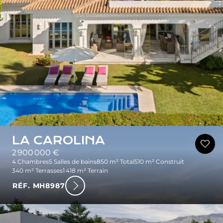
LA CAROLINA
2 900 000 €
4 Chambres
5 Salles de bains
850 m² Total
510 m² Construit
340 m² Terrasses
1 418 m² Terrain
RÉF. MH8987