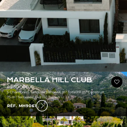
MARBELLA HILL CLUB
4 850 000 €
5 Chambres
5 Salles de bains
466 m² Total
391 m² Construit
75 m² Terrasses
1 648 m² Terrain
RÉF. MH9061