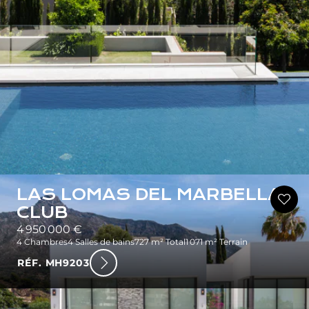
LAS LOMAS DEL MARBELLA
CLUB
4 950 000 €
4 Chambres
4 Salles de bains
727 m² Total
1 071 m² Terrain
RÉF. MH9203