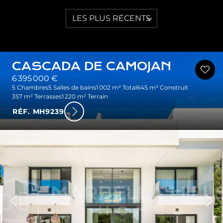
LES PLUS RÉCENTS
CASCADA DE CAMOJAN
6 395 000 €
5 Chambres
5 Salles de bains
1 002 m² Total
645 m² Construit
357 m² Terrasses
1 220 m² Terrain
RÉF. MH9239
dent
Sui