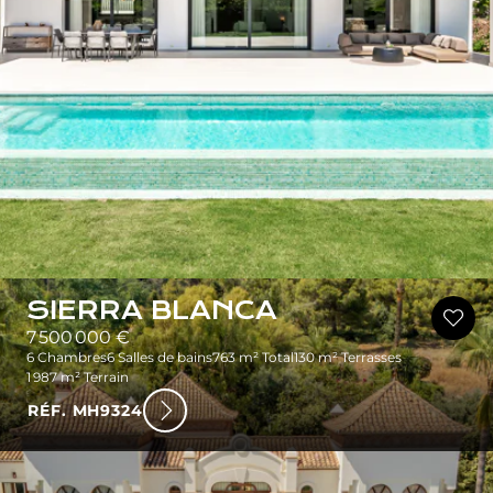
SIERRA BLANCA
7 500 000 €
6 Chambres
6 Salles de bains
763 m² Total
130 m² Terrasses
1 987 m² Terrain
RÉF. MH9324