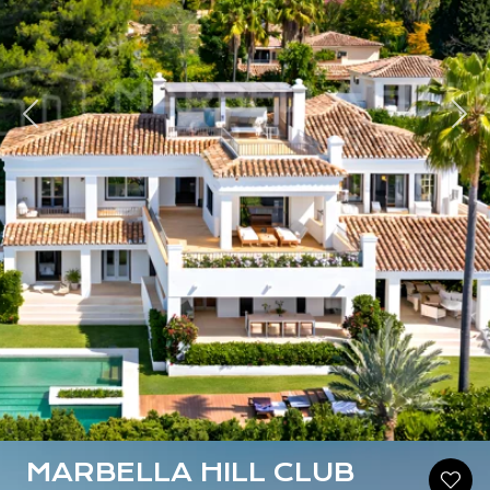
dent
Sui
MARBELLA HILL CLUB