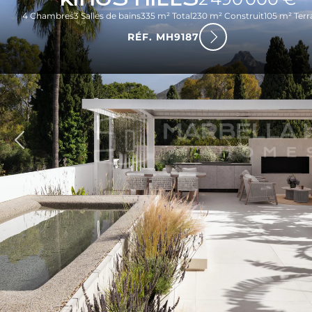
4 Chambres
3 Salles de bains
335 m² Total
230 m² Construit
105 m² Terr
RÉF. MH9187
dent