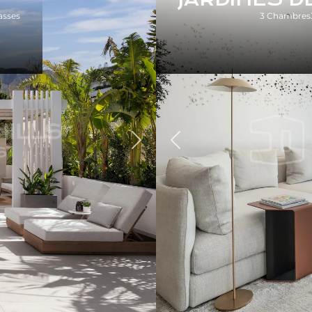
asses
3 Chambres
Précédent
Suivant