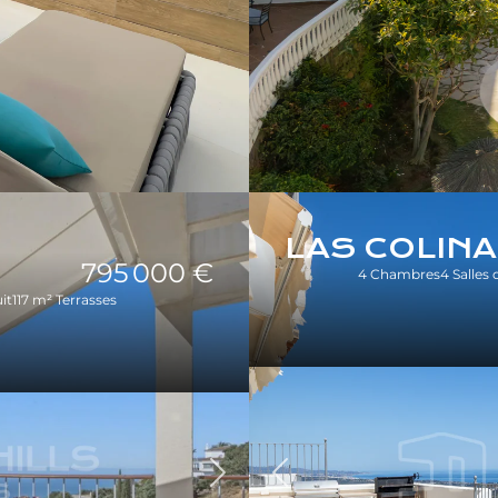
LAS COLIN
795 000 €
4 Chambres
4 Salles 
it
117 m² Terrasses
Précédent
Suivant