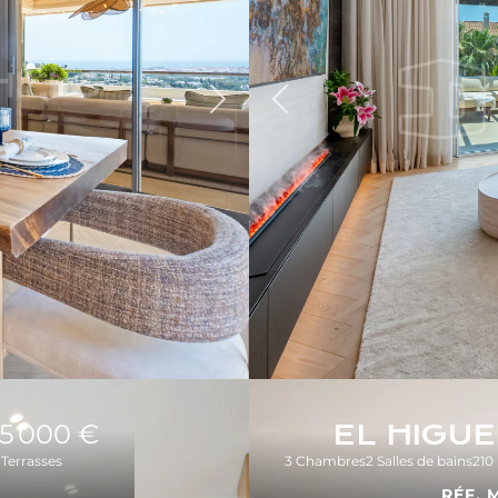
Précédent
Suivant
95 000 €
EL HIGU
Terrasses
3 Chambres
2 Salles de bains
210
RÉF. 