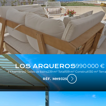
LOS ARQUEROS
990 000 €
3 Chambres
2 Salles de bains
239 m² Total
109 m² Construit
130 m² Terr
RÉF. MH9325