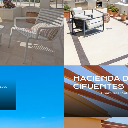
HACIENDA D
CIFUENTES
asses
2 Chambres
2 Sal