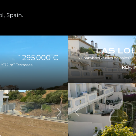
l, Spain.
LAS LO
1 295 000 €
3 Chambres
3 Salles de bains
196
it
172 m² Terrasses
RÉF. 
Précédent
Suivant