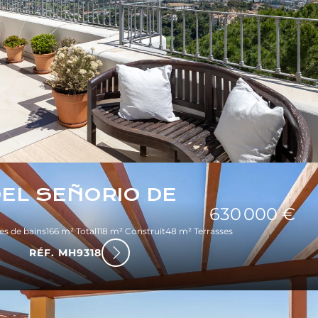
EL SEÑORIO DE
630 000 €
les de bains
166 m² Total
118 m² Construit
48 m² Terrasses
RÉF. MH9318