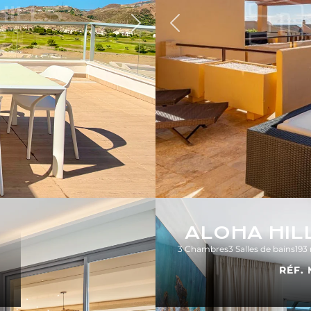
Précédent
Suivant
ALOHA HIL
3 Chambres
3 Salles de bains
193
RÉF. 