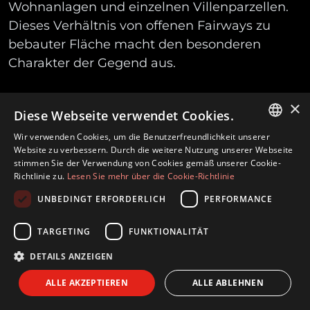
Wohnanlagen und einzelnen Villenparzellen.
Dieses Verhältnis von offenen Fairways zu
bebauter Fläche macht den besonderen
Charakter der Gegend aus.
Das Tal hat sich zu einer der durchdachtesten
×
Diese Webseite verwendet Cookies.
Wohnadressen der Costa del Sol entwickelt –
Wir verwenden Cookies, um die Benutzerfreundlichkeit unserer
nicht des Spektakels wegen, sondern wegen
ENGLISH
Website zu verbessern. Durch die weitere Nutzung unserer Webseite
dem, was es wirklich bietet: Begehbarkeit,
stimmen Sie der Verwendung von Cookies gemäß unserer Cookie-
SPANISH
Richtlinie zu.
Lesen Sie mehr über die Cookie-Richtlinie
Sonnenlicht, Golf, Nähe zu allem, was in
FRENCH
Marbella zählt, und ein Gefühl der
UNBEDINGT ERFORDERLICH
PERFORMANCE
Alltagsleichtigkeit, das so nah an der Küste
GERMAN
TARGETING
FUNKTIONALITÄT
zunehmend selten zu finden ist. Keine
Hochhäuser. Keine Touristenmeilen. Kein
DETAILS ANZEIGEN
Massenmarkt-Druck, der von der Küste
ALLE AKZEPTIEREN
ALLE ABLEHNEN
hereindrängt. Nur Viertel, Fairways und ein
Rhythmus, der sich der Eile widersetzt.