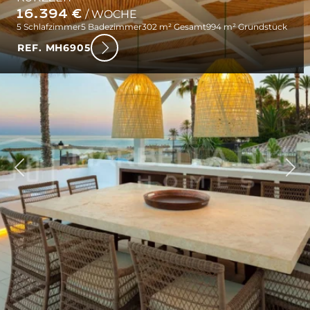
16.394 €
/ WOCHE
5 Schlafzimmer
5 Badezimmer
302 m² Gesamt
994 m² Grundstück
REF. MH6905
rück
Wei