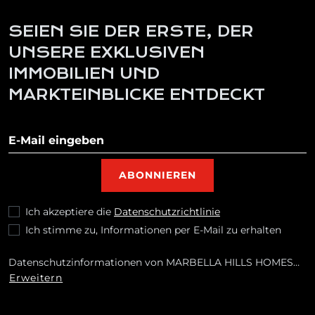
SEIEN SIE DER ERSTE, DER
UNSERE EXKLUSIVEN
IMMOBILIEN UND
MARKTEINBLICKE ENTDECKT
Newsletter abonnieren
ABONNIEREN
Ich akzeptiere die
Datenschutzrichtlinie
Ich stimme zu, Informationen per E-Mail zu erhalten
Datenschutzinformationen von MARBELLA HILLS HOMES
REALTY, S.L.Zwecke: Beantwortung Ihrer Anfragen sowie
Erweitern
Zusendung kommerzieller Informationen über unsere
Produkte und Dienstleistungen, auch per E-