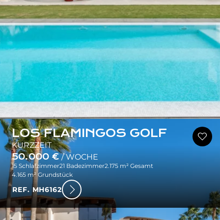
LOS FLAMINGOS GOLF
KURZZEIT
50.000 €
/ WOCHE
15 Schlafzimmer
21 Badezimmer
2.175 m² Gesamt
4.165 m² Grundstück
REF. MH6162