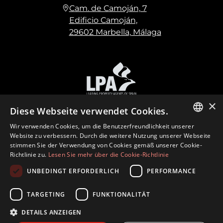
Cam. de Camoján, 7
Edificio Camoján,
29602 Marbella, Málaga
×
Diese Webseite verwendet Cookies.
Wir verwenden Cookies, um die Benutzerfreundlichkeit unserer
ENGLISH
Website zu verbessern. Durch die weitere Nutzung unserer Webseite
stimmen Sie der Verwendung von Cookies gemäß unserer Cookie-
SPANISH
Richtlinie zu.
Lesen Sie mehr über die Cookie-Richtlinie
FRENCH
©
2026
Marbella Hills Homes Realty S.L. CIF:
UNBEDINGT ERFORDERLICH
PERFORMANCE
B21972419 · Erbaut von
Inmoba
GERMAN
Nutzungsbedingungen
Datenschutzrichtlinie
TARGETING
FUNKTIONALITÄT
Cookie-Richtlinie
DETAILS ANZEIGEN