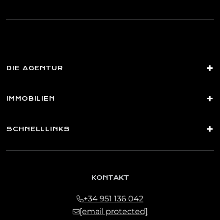
Mail.Rechtsgrundlage: Einwilligung der betroffenen
Person.Empfänger: Es sind keine Datenweitergaben
vorgesehen.Rechte: Sie können Ihre Einwilligung jederzeit
widerrufen sowie Ihre Daten einsehen, berichtigen, löschen
und weitere Rechte ausüben unter
[email protected]
DIE AGENTUR
IMMOBILIEN
SCHNELLLINKS
KONTAKT
+34 951 136 042
[email protected]