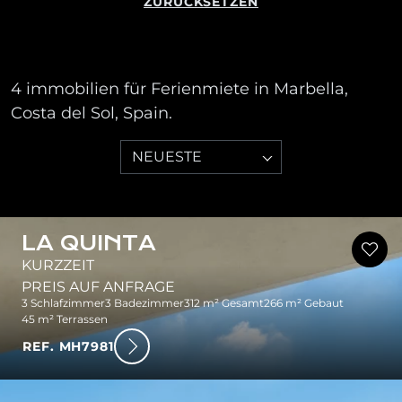
ZURÜCKSETZEN
4 immobilien für Ferienmiete in Marbella,
Costa del Sol, Spain.
NEUESTE
LA QUINTA
KURZZEIT
PREIS AUF ANFRAGE
3 Schlafzimmer
3 Badezimmer
312 m² Gesamt
266 m² Gebaut
45 m² Terrassen
REF. MH7981