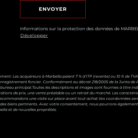
ENVOYER
Informations sur la protection des données de MARBEL
Répondre à vos demandes et vous envoyer des informa
Développer
services, y compris par e-mail.Base légale : Consentem
Aucun transfert de données n’est prévu.Droits : Vous 
moment, ainsi qu’accéder, rectifier, supprimer vos donn
suivante :
[email protected]
ment: Les acquéreurs à Marbella paient 7 % d’ITP (revente) ou 10 % de TVA +
 d’enregistrement foncier. Conformément au décret 218/2005 de la Junta de A
 bureau principal.Toutes les descriptions et images sont fournies à titre in
cations de prix, une vente préalable ou un retrait du marché. Les caractéris
 recommandons une visite sur place avant tout achat.Vos coordonnées sero
des biens pertinents. Avec votre consentement, nous pourrons également
lla et de nouvelles propriétés.