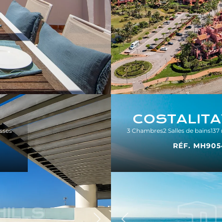
COSTALITA
sses
3 Chambres
2 Salles de bains
137
RÉF. MH905
Précédent