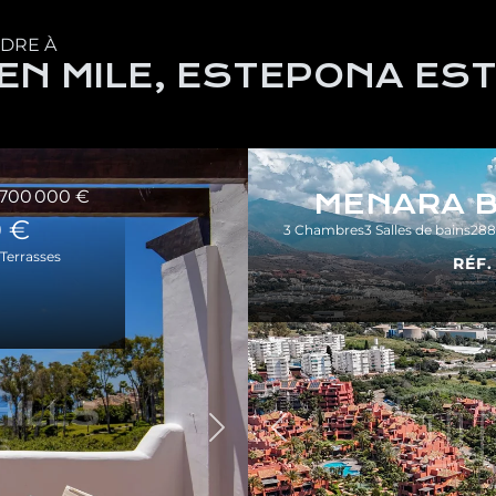
NDRE À
EN MILE, ESTEPONA ES
 700 000 €
MENARA 
0 €
3 Chambres
3 Salles de bains
288
Terrasses
RÉF.
Précédent
Suivant