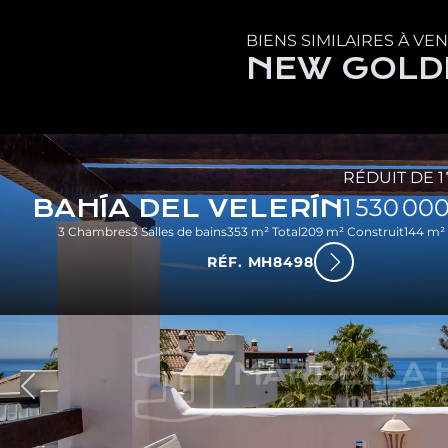
BIENS SIMILAIRES À VE
NEW GOLD
RÉDUIT DE 1
BAHÍA DEL VELERÍN
1 530 00
3 Chambres
3 Salles de bains
353 m² Total
209 m² Construit
144 m² 
RÉF. MH8498
dent