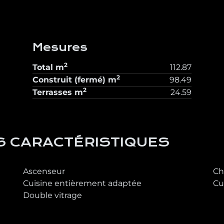
Mesures
2
Total
m
112.87
2
Construit (fermé)
m
98.49
2
Terrasses
m
24.59
S CARACTÉRISTIQUES
Ascenseur
Ch
Cuisine entièrement adaptée
Cu
Double vitrage