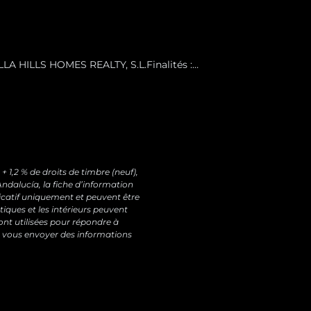
LA HILLS HOMES REALTY, S.L.Finalités :
tions commerciales sur nos produits et
ent de la personne concernée.Destinataires :
pouvez retirer votre consentement à tout
ées et exercer vos autres droits à l’adresse
 1,2 % de droits de timbre (neuf),
ndalucía, la fiche d’information
dicatif uniquement et peuvent être
tiques et les intérieurs peuvent
nt utilisées pour répondre à
 vous envoyer des informations