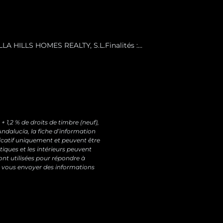
LA HILLS HOMES REALTY, S.L.Finalités :
tions commerciales sur nos produits et
ent de la personne concernée.Destinataires :
pouvez retirer votre consentement à tout
ées et exercer vos autres droits à l’adresse
 1,2 % de droits de timbre (neuf),
ndalucía, la fiche d’information
dicatif uniquement et peuvent être
tiques et les intérieurs peuvent
nt utilisées pour répondre à
 vous envoyer des informations