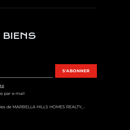
 BIENS
S'ABONNER
ité
ns par e-mail
nnées de MARBELLA HILLS HOMES REALTY,
 et vous envoyer des informations
s, y compris par e-mail.Base légale :
Destinataires : Aucun transfert de données