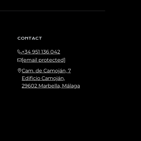
r votre consentement à tout moment, ainsi
ées et exercer vos autres droits à l’adresse
CONTACT
+34 951 136 042
[email protected]
Cam. de Camoján, 7
Edificio Camoján,
29602 Marbella, Málaga