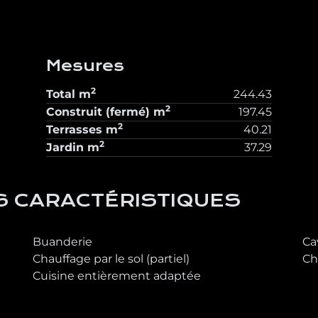
Mesures
2
Total
m
244.43
2
Construit (fermé)
m
197.45
2
Terrasses
m
40.21
2
Jardin
m
37.29
S CARACTÉRISTIQUES
Buanderie
Ca
Chauffage par le sol (partiel)
Ch
Cuisine entièrement adaptée