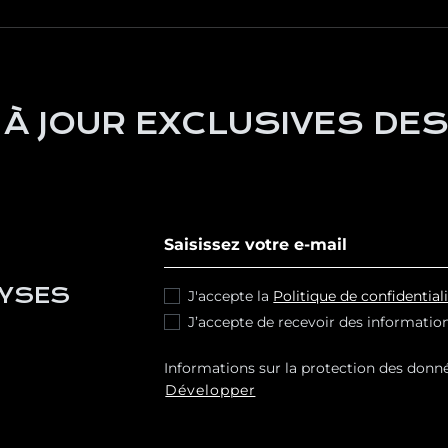
 À JOUR EXCLUSIVES DES
S'abonner à notre newsletter
LYSES
J'accepte la
Politique de confidential
J’accepte de recevoir des informatio
Informations sur la protection des do
S.L.Finalités : Répondre à vos demandes
Développer
commerciales sur nos produits et service
Consentement de la personne concernée.