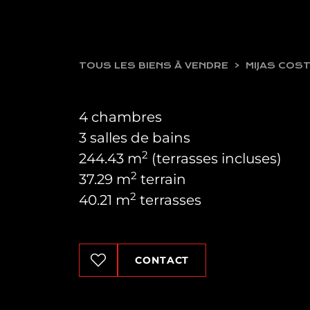
TOUS LES BIENS À VENDRE
MIJAS COS
4 chambres
3 salles de bains
2
244.43 m
(terrasses incluses)
2
37.29 m
terrain
2
40.21 m
terrasses
CONTACT