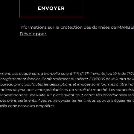
ENVOYER
Informations sur la protection des données de MARBEL
Répondre à vos demandes et vous envoyer des informa
Développer
services, y compris par e-mail.Base légale : Consentem
Aucun transfert de données n’est prévu.Droits : Vous 
moment, ainsi qu’accéder, rectifier, supprimer vos donn
suivante :
[email protected]
ment: Les acquéreurs à Marbella paient 7 % d’ITP (revente) ou 10 % de TVA +
 d’enregistrement foncier. Conformément au décret 218/2005 de la Junta de A
 bureau principal.Toutes les descriptions et images sont fournies à titre in
cations de prix, une vente préalable ou un retrait du marché. Les caractéris
 recommandons une visite sur place avant tout achat.Vos coordonnées sero
des biens pertinents. Avec votre consentement, nous pourrons également
lla et de nouvelles propriétés.