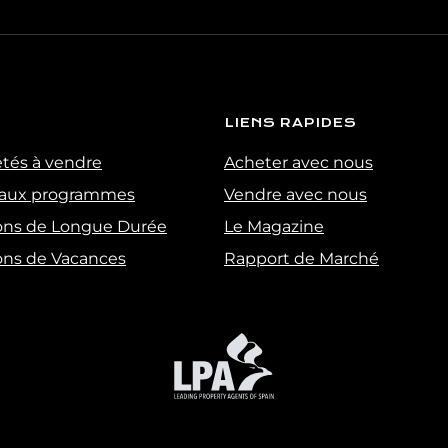
n’est prévu.Droits : Vous pouvez retire
qu’accéder, rectifier, supprimer vos donn
suivante :
[email protected]
LIENS RAPIDES
étés à vendre
Acheter avec nous
aux programmes
Vendre avec nous
ons de Longue Durée
Le Magazine
ons de Vacances
Rapport de Marché