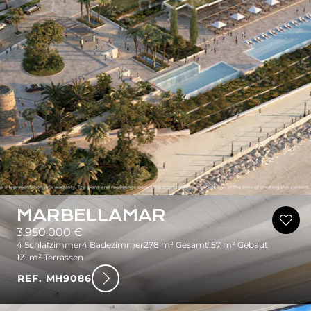
MARBELLAMAR
3.950.000 €
4 Schlafzimmer
4 Badezimmer
278 m² Gesamt
157 m² Gebaut
121 m² Terrassen
REF. MH9086