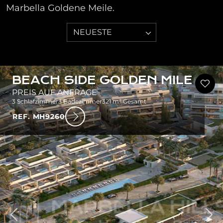
Marbella Goldene Meile.
NEUESTE
BEACH SIDE GOLDEN MILE
PREIS AUF ANFRAGE
3 Schlafzimmer
3 Badezimmer
321 m² Gesamt
REF. MH9260
rück
Wei