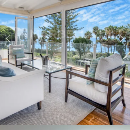
rück
Wei